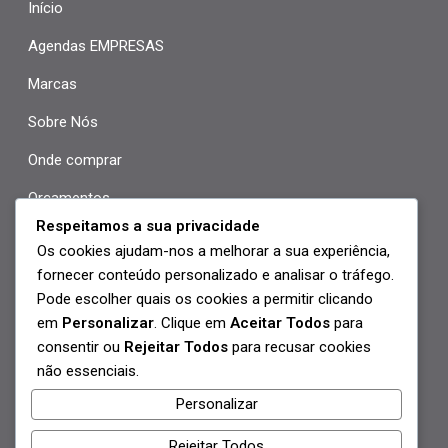
Início
Agendas EMPRESAS
Marcas
Sobre Nós
Onde comprar
Orçamentos
Respeitamos a sua privacidade
Revenda
Os cookies ajudam-nos a melhorar a sua experiência,
fornecer conteúdo personalizado e analisar o tráfego.
Contactos
Pode escolher quais os cookies a permitir clicando
em
Personalizar
. Clique em
Aceitar Todos
para
Praça António Macedo nº1 B 2610-289 Alfragide
consentir ou
Rejeitar Todos
para recusar cookies
geral@papirogold.pt
não essenciais.
Personalizar
+351 214 719 177
Rejeitar Todos